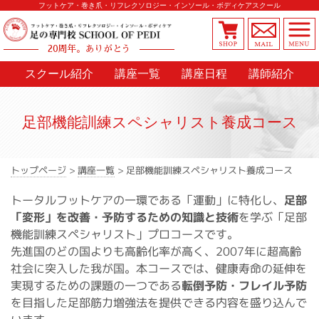
フットケア・巻き爪・リフレクソロジー・インソール・ボディケアスクール
20周年。ありがとう
スクール紹介
講座一覧
講座日程
講師紹介
足部機能訓練スペシャリスト
養成コース
養成コース
足部機能訓練スペシャリスト
>
講座一覧
>
トップページ
足部
トータルフットケアの一環である「運動」に特化し、
を学ぶ「足部
「変形」を改善・予防するための知識と技術
機能訓練スペシャリスト」プロコースです。
先進国のどの国よりも高齢化率が高く、2007年に超高齢
社会に突入した我が国。本コースでは、健康寿命の延伸を
転倒予防・フレイル予防
実現するための課題の一つである
を目指した足部筋力増強法を提供できる内容を盛り込んで