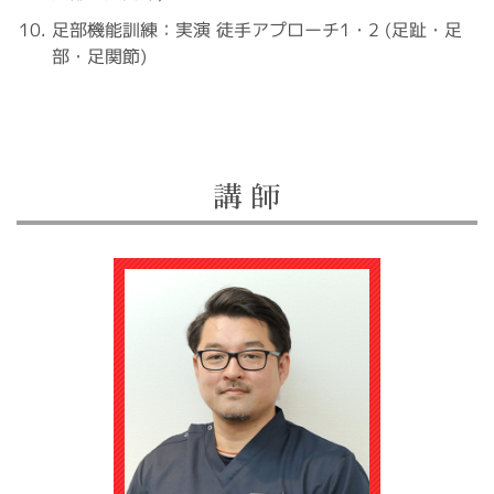
足部機能訓練：実演 徒手アプローチ1・2 (足趾・足
部・足関節)
講 師