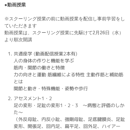
●動画授業
※スクーリング授業の前に動画授業を配信し事前学習をし
ていただきます
動画授業は、スクーリング授業に先駆けて2月26日（水）
より順次開講
共通座学 (動画配信授業2本有)
人の身体の作りと機能を学ぶ
筋肉・関節の働きと特徴
力の向きと運動 筋繊維による特性 主動作筋と補助筋
とは
関節と動き・特殊機能・姿勢や歩行
アセスメント1・2
足の変形・足趾の変形1・2・3 〜病態と評価のしか
た〜
（外反母趾、内反小趾、強剛母趾、足底腱膜炎、足趾
変形、開張足、回内足、扁平足、回外足、ハイアー