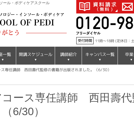
ソール・ボディケアスクール
りがとう
受付時間
11時～18時 (定休日
開講スケジュール
キャンパス一覧
座一覧
講師紹介
卒業
ス専任講師 西田壽代監修の書籍が出版されました。（6/30）
アコース専任講師 西田壽代
6/30）