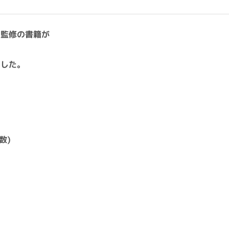
生監修の書籍が
ました。
数)