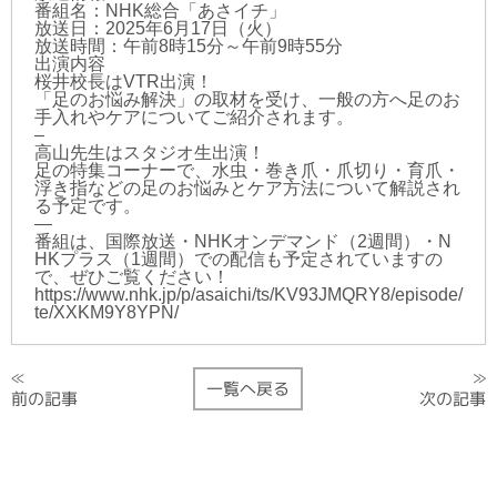
番組名：NHK総合「あさイチ」
放送日：2025年6月17日（火）
放送時間：午前8時15分～午前9時55分
出演内容
桜井校長はVTR出演！
「足のお悩み解決」の取材を受け、一般の方へ足のお
手入れやケアについてご紹介されます。
–
高山先生はスタジオ生出演！
足の特集コーナーで、水虫・巻き爪・爪切り・育爪・
浮き指などの足のお悩みとケア方法について解説され
る予定です。
—
番組は、国際放送・NHKオンデマンド（2週間）・N
HKプラス（1週間）での配信も予定されていますの
で、ぜひご覧ください！
https://www.nhk.jp/p/asaichi/ts/KV93JMQRY8/episode/
te/XXKM9Y8YPN/
≫
≪
一覧へ戻る
次の記事
前の記事