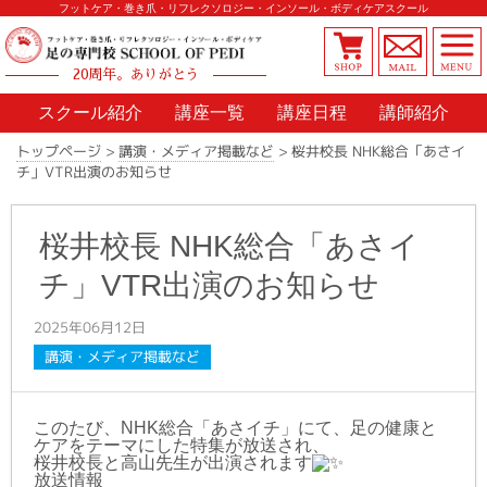
フットケア・巻き爪・リフレクソロジー・インソール・ボディケアスクール
20周年。ありがとう
スクール紹介
講座一覧
講座日程
講師紹介
桜井校長 NHK総合「あさイ
>
講演・メディア掲載など
>
トップページ
チ」VTR出演のお知らせ
桜井校長 NHK総合「あさイ
チ」VTR出演のお知らせ
2025年06月12日
講演・メディア掲載など
このたび、NHK総合「あさイチ」にて、足の健康と
ケアをテーマにした特集が放送され、
桜井校長と高山先生が出演されます
放送情報