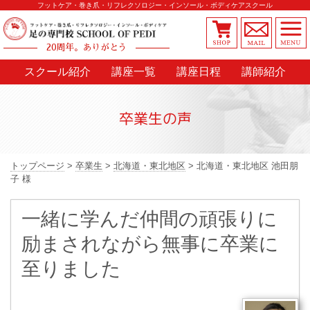
フットケア・巻き爪・リフレクソロジー・インソール・ボディケアスクール
20周年。ありがとう
スクール紹介
講座一覧
講座日程
講師紹介
卒業生の声
トップページ
>
卒業生
>
北海道・東北地区
>
北海道・東北地区 池田朋
子 様
一緒に学んだ仲間の頑張りに
励まされながら無事に卒業に
至りました